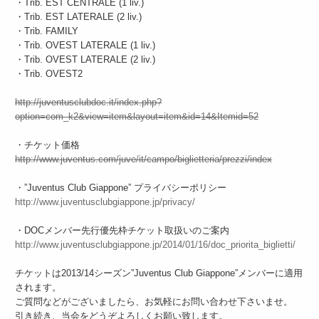
・Trib. EST CENTRALE (1 liv.)
・Trib. EST LATERALE (2 liv.)
・Trib. FAMILY
・Trib. OVEST LATERALE (1 liv.)
・Trib. OVEST LATERALE (2 liv.)
・Trib. OVEST2
http://juventusclubdoc.it/index.php?
option=com_k2&view=item&layout=item&id=14&Itemid=52
・チケット価格
http://www.juventus.com/juve/it/campo/biglietteria/prezzi/index
・”Juventus Club Giappone” プライバシーポリシー
http://www.juventusclubgiappone.jp/privacy/
・DOCメンバー先行優先枠チケット取扱いのご案内
http://www.juventusclubgiappone.jp/2014/01/16/doc_priorita_biglietti/
チケットは2013/14シーズン”Juventus Club Giappone”メンバーに適用
されます。
ご質問などがございましたら、お気軽にお問い合わせ下さいませ。
引き続き、当会をどうぞよろしくお願い致します。