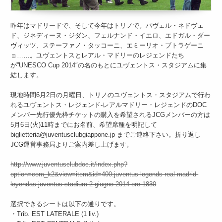
昨年はマドリードで、そして今年はトリノで。パヴェル・ネドヴェ
ド、ジネディーヌ・ジダン、フェルナンド・イエロ、エドガル・ダー
ヴィッツ、ステーファノ・タッコーニ、エミーリオ・ブトラゲーニ
ョ……。ユヴェントスとレアル・マドリーのレジェンドたち
が”UNESCO Cup 2014″の名のもとにユヴェントス・スタジアムに集
結します。
現地時間6月2日の月曜日、トリノのユヴェントス・スタジアムで行わ
れるユヴェントス・レジェンド-レアルマドリー・レジェンドのDOC
メンバー先行優先枠チケットの購入を希望されるJCGメンバーの方は
5月6日(火)11時までにお名前、希望席種を明記して
biglietteria@juventusclubgiappone.jp までご連絡下さい。折り返し
JCG運営事務局よりご案内差し上げます。
http://www.juventusclubdoc.it/index.php?
option=com_k2&view=item&id=400:juventus-legends-real-madrid-
leyendas-juventus-stadium-2-giugno-2014-ore-1830
選択できるシートは以下の通りです。
・Trib. EST LATERALE (1 liv.)