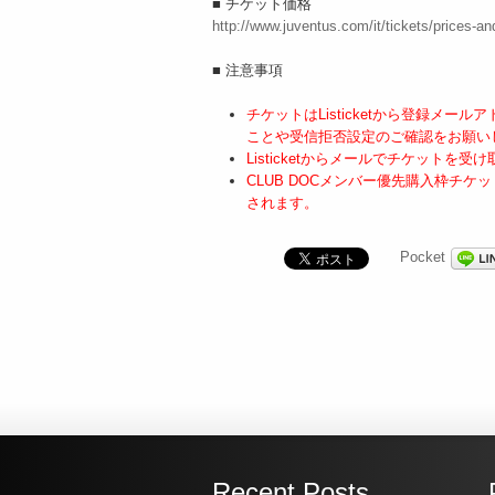
■ チケット価格
http://www.juventus.com/it/tickets/prices-an
■ 注意事項
チケットはListicketから登録メ
ことや受信拒否設定のご確認をお願い
Listicketからメールでチケット
CLUB DOCメンバー優先購入枠チケットは20
されます。
Pocket
Recent Posts