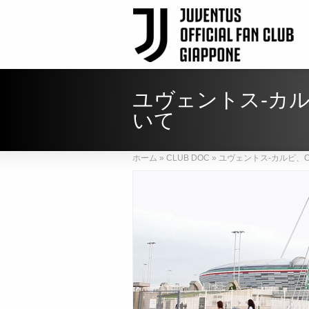
ユヴェントス-カル
いて
ホーム
»
CLUB DOC
»
ユヴェントス-カルピ、C