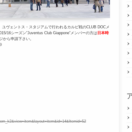
、ユヴェントス・スタジアムで行われるカルピ戦のCLUB DOCメ
シーズン”Juventus Club Giappone”メンバーの方は
日本時
ジから申請下さい。
39
on=com_k2&view=item&layout=item&id=14&Itemid=52