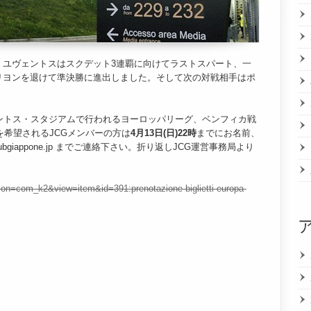
。ユヴェントスはスクデット3連覇に向けてラストスパート、一
リヨンを退けて準決勝に進出しました。そして次の対戦相手はポ
ントス・スタジアムで行われるヨーロッパリーグ、ベンフィカ戦
を希望されるJCGメンバーの方は
4月13日(日)22時
までにお名前、
tusclubgiappone.jp までご連絡下さい。折り返しJCG運営事務局より
tion=com_k2&view=item&id=391:prenotazione-biglietti-europa-