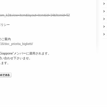
on=com_k2&view=item&layout=item&id=14&Itemid=52
ーポリシー
のご案内
6/doc_priorita_biglietti/
ub Giappone”メンバーに適用されます。
問い合わせ下さいませ。
します。