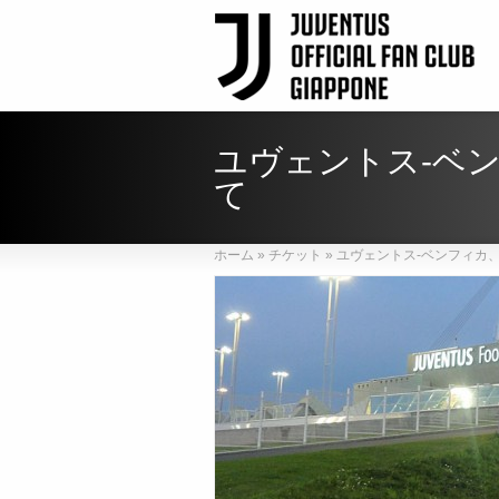
ユヴェントス-ベ
て
ホーム
»
チケット
»
ユヴェントス-ベンフィカ