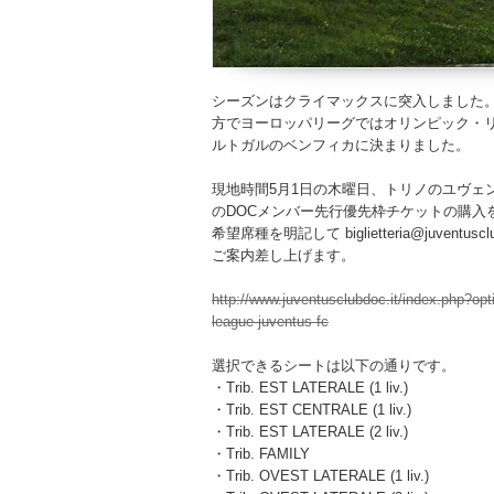
シーズンはクライマックスに突入しました
方でヨーロッパリーグではオリンピック・
ルトガルのベンフィカに決まりました。
現地時間5月1日の木曜日、トリノのユヴェ
のDOCメンバー先行優先枠チケットの購入
希望席種を明記して biglietteria@juven
ご案内差し上げます。
http://www.juventusclubdoc.it/index.php?op
league-juventus-fc
選択できるシートは以下の通りです。
・Trib. EST LATERALE (1 liv.)
・Trib. EST CENTRALE (1 liv.)
・Trib. EST LATERALE (2 liv.)
・Trib. FAMILY
・Trib. OVEST LATERALE (1 liv.)