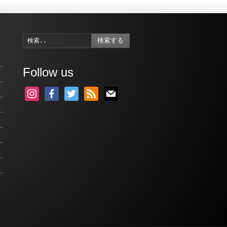
検索する
Follow us
instagram
facebook
twitter
rss
mail