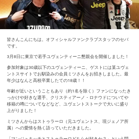
皆さんこんにちは。オフィシャルファンクラブスタッフのセバ
です。
3月8日に東京で若手ユヴェンティーニ懇親会を開催しました！
参加対象は30歳以下のユヴェンティーニ、ゲストには某ユヴェ
ントスサイトでお馴染みの会員ミツさんをお招きしました。最
年少はなんと高校卒業したての18歳！！
年齢が近いということもあり（約1名を除く）ファンになったき
っかけや好きな選手、クリスティアーノ・ロナウドについてや
移籍の噂についてなどなど、ユヴェントストークで大いに盛り
上がりました！
ミツさんからはストゥラーロ（元ユヴェントス、現ジェノア所
属）への愛情を熱く語っていただきました。
「マンジュキッチとストゥラーロどちらが好きか？」という問